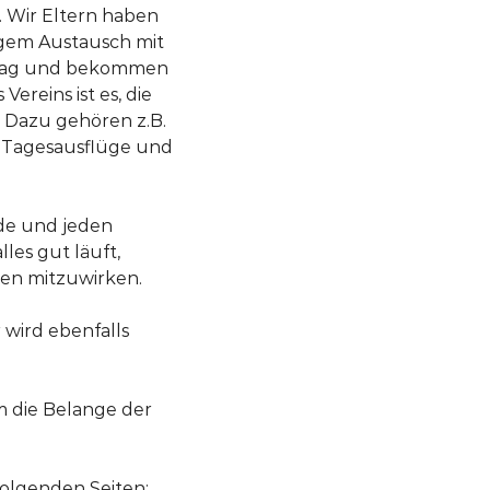
ch. Wir Eltern haben
ngem Austausch mit
lltag und bekommen
ereins ist es, die
 Dazu gehören z.B.
e Tagesausflüge und
jede und jeden
lles gut läuft,
pen mitzuwirken.
 wird ebenfalls
m die Belange der
folgenden Seiten: