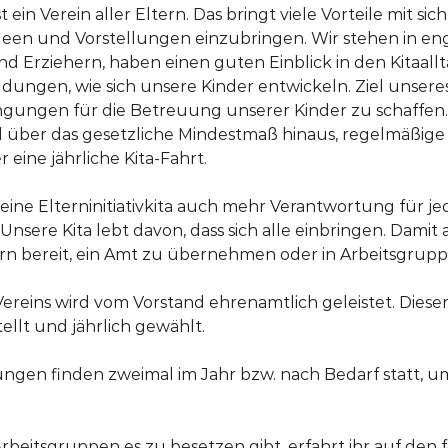
t ein Verein aller Eltern. Das bringt viele Vorteile mit si
Ideen und Vorstellungen einzubringen. Wir stehen in e
nd Erziehern, haben einen guten Einblick in den Kitaa
ngen, wie sich unsere Kinder entwickeln. Ziel unseres V
gungen für die Betreuung unserer Kinder zu schaffen.
el über das gesetzliche Mindestmaß hinaus, regelmäßig
eine jährliche Kita-Fahrt.
ss eine Elterninitiativkita auch mehr Verantwortung für 
nsere Kita lebt davon, dass sich alle einbringen. Damit a
tern bereit, ein Amt zu übernehmen oder in Arbeitsgrup
ereins wird vom Vorstand ehrenamtlich geleistet. Dieser
ellt und jährlich gewählt.
ngen finden zweimal im Jahr bzw. nach Bedarf statt, u
eitsgruppen es zu besetzen gibt, erfahrt ihr auf den 