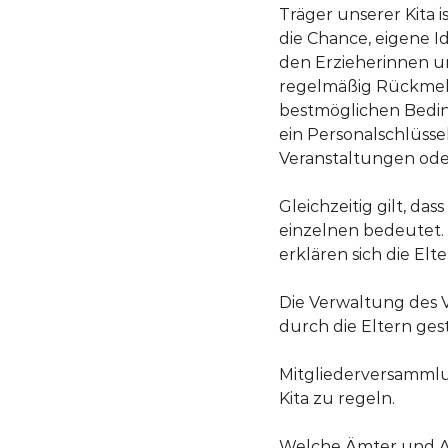
Träger unserer Kita is
die Chance, eigene 
den Erzieherinnen u
regelmäßig Rückmeldu
bestmöglichen Bedin
ein Personalschlüss
Veranstaltungen oder 
Gleichzeitig gilt, da
einzelnen bedeutet. U
erklären sich die El
Die Verwaltung des V
durch die Eltern gest
Mitgliederversammlu
Kita zu regeln.
Welche Ämter und Arb