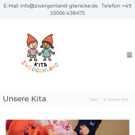
Z
E-Mail: info@zwergenland-glienicke.de · Telefon: +49
u
33056 438475
m
I
n
h
a
l
t
s
p
r
i
K
K
Unsere Kita
n
i
Start
Unsere Kita
i
g
t
t
a
e
a
Z
n
w
Z
e
w
r