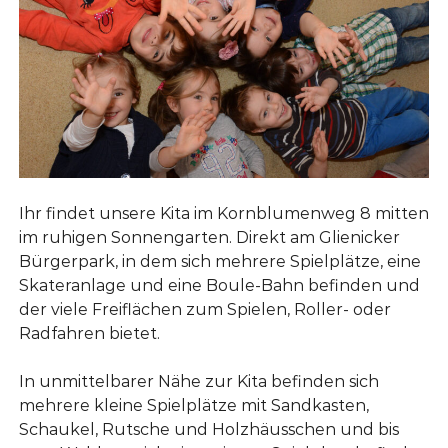
e
g
e
r
n
g
l
e
a
n
n
d
l
G
a
l
i
n
e
d
n
Ihr findet unsere Kita im Kornblumenweg 8 mitten
i
im ruhigen Sonnengarten. Direkt am Glienicker
c
k
Bürgerpark, in dem sich mehrere Spielplätze, eine
e
Skateranlage und eine Boule-Bahn befinden und
der viele Freiflächen zum Spielen, Roller- oder
Radfahren bietet.
In unmittelbarer Nähe zur Kita befinden sich
mehrere kleine Spielplätze mit Sandkasten,
Schaukel, Rutsche und Holzhäusschen und bis