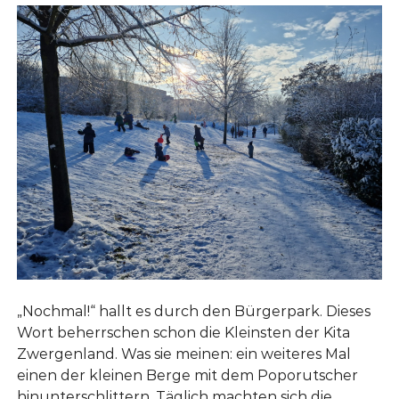
e
g
e
r
n
g
l
e
a
n
n
d
l
G
a
l
i
n
e
d
n
i
c
k
e
„Nochmal!“ hallt es durch den Bürgerpark. Dieses
Wort beherrschen schon die Kleinsten der Kita
Zwergenland. Was sie meinen: ein weiteres Mal
einen der kleinen Berge mit dem Poporutscher
hinunterschlittern. Täglich machten sich die