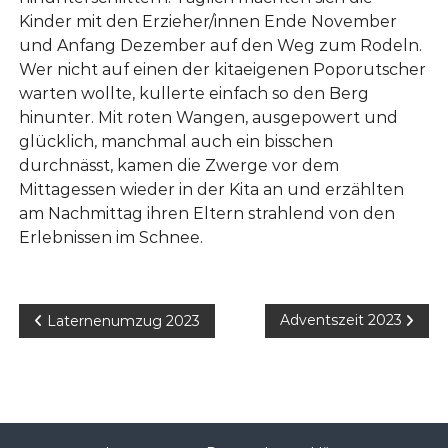
Kinder mit den Erzieher/innen Ende November
und Anfang Dezember auf den Weg zum Rodeln.
Wer nicht auf einen der kitaeigenen Poporutscher
warten wollte, kullerte einfach so den Berg
hinunter. Mit roten Wangen, ausgepowert und
glücklich, manchmal auch ein bisschen
durchnässt, kamen die Zwerge vor dem
Mittagessen wieder in der Kita an und erzählten
am Nachmittag ihren Eltern strahlend von den
Erlebnissen im Schnee.
B
Adventszeit 2023
Laternenumzug 2023
e
i